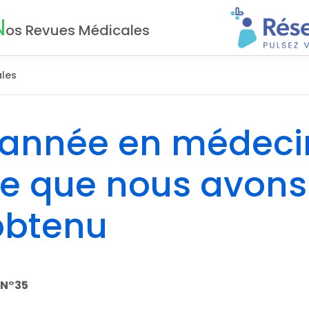
N
os Revues Médicales
les
e année en médec
 ce que nous avons
obtenu
I N°35