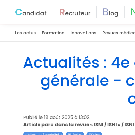
C
R
B
andidat
ecruteur
log
Les actus
Formation
Innovations
Revues médica
Actualités : 4
générale -
Publié le 18 août 2025 à 13:02
Article paru dans la revue « ISNI / ISNI » / ISN
#
MédecinSpecialiste
#
Hôpital
#
Soins