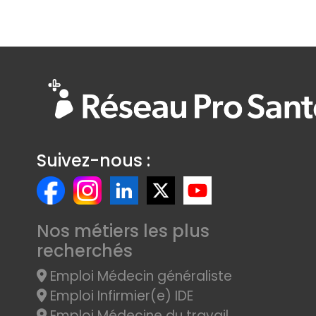
Suivez-nous :
Nos métiers les plus
recherchés
Emploi Médecin généraliste
Emploi Infirmier(e) IDE
Emploi Médecine du travail