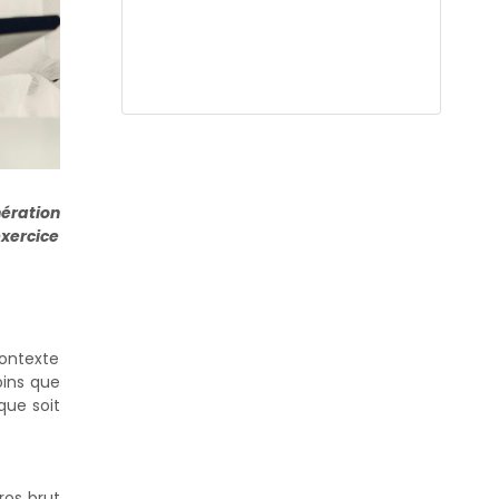
ération
exercice
contexte
oins que
que soit
ros brut