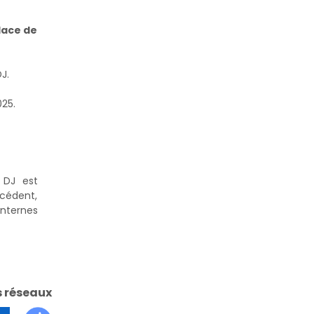
place de
J.
025.
s DJ est
cédent,
internes
s réseaux