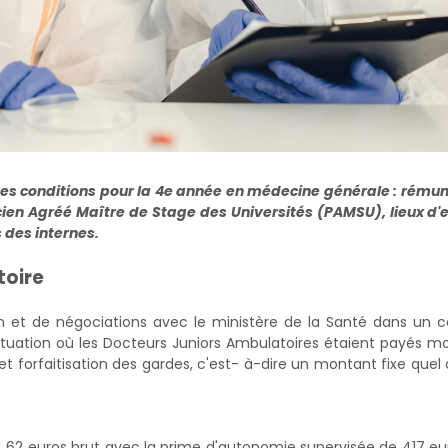
res conditions pour la 4e année en médecine générale : rémun
ien Agréé Maître de Stage des Universités (PAMSU), lieux d'
 des internes.
toire
on et de négociations avec le ministère de la Santé dans un 
uation où les Docteurs Juniors Ambulatoires étaient payés m
et forfaitisation des gardes, c'est- à-dire un montant fixe quel 
374,62 euros brut avec la prime d'autonomie supervisée de 417 eu