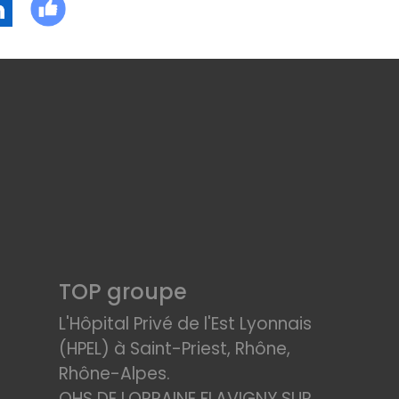
TOP groupe
L'Hôpital Privé de l'Est Lyonnais
(HPEL) à Saint-Priest, Rhône,
Rhône-Alpes.
OHS DE LORRAINE FLAVIGNY SUR