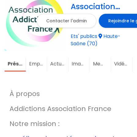
Association
France
Contacter l'admin
Rejoindre le
Ets' publics
Haute-
Saône (70)
Présentation
Emploi
Actualités
Images
Membres
(2)
Vidéos
À propos
Addictions Association France
Notre mission :