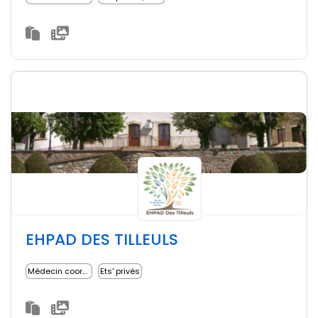
EHPAD DES TILLEULS
Médecin coordonnateur
Ets' privés